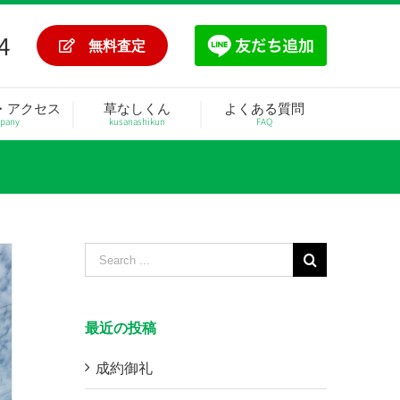
4
無料査定
・アクセス
草なしくん
よくある質問
pany
kusanashikun
FAQ
Search
for:
最近の投稿
成約御礼