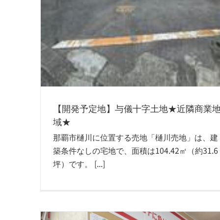
【開発予定地】与儀十字土地★近隣商業
域★
那覇市樋川に位置する売地「樋川売地」は、建
築条件なしの宅地で、面積は104.42㎡（約31.6
坪）です。 [...]