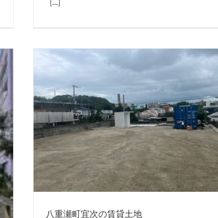
[...]
八重瀬町宜次の賃貸土地