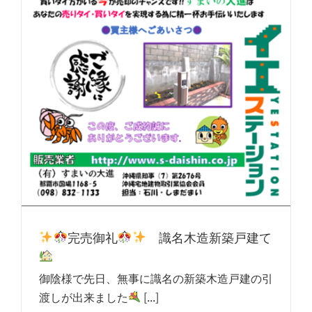
完売御礼
識名木造新築戸建て
御陰様で先日、無事に識名の新築木造戸建の引
渡しが出来ました
[...]