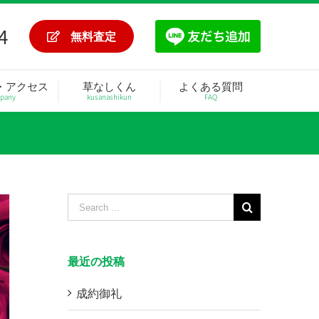
4
無料査定
・アクセス
草なしくん
よくある質問
pany
kusanashikun
FAQ
Search
for:
最近の投稿
成約御礼