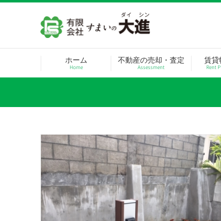
Skip
to
content
ホーム
不動産の売却・査定
賃貸
Home
Assessment
Rent P