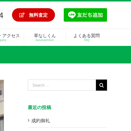
4
無料査定
・アクセス
草なしくん
よくある質問
pany
kusanashikun
FAQ
Search
for:
最近の投稿
成約御礼