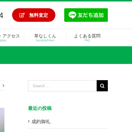
4
無料査定
・アクセス
草なしくん
よくある質問
pany
kusanashikun
FAQ
Search
for:
最近の投稿
成約御礼