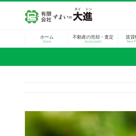
Skip
to
content
ホーム
不動産の売却・査定
賃貸
Home
Assessment
Rent P
View
Larger
Image