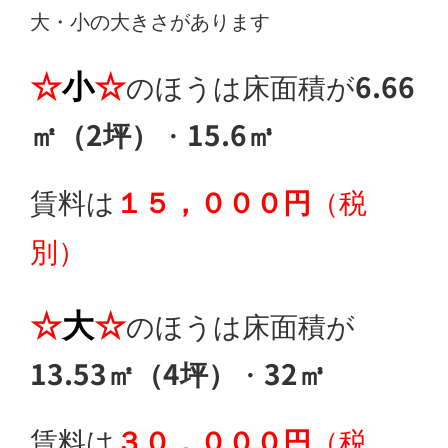
大・小の大きさがあります
☆
小
☆
のほうは床面積が
6.66
㎡（2坪）
・
15.6㎥
賃料は
１５，０００円
（税
別）
☆
大
☆
のほうは床面積が
13.53㎡（4坪）
・
32㎥
賃料は
３０，０００円
（税