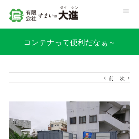
Skip
to
content
コンテナって便利だなぁ～
前
次
View
Larger
Image