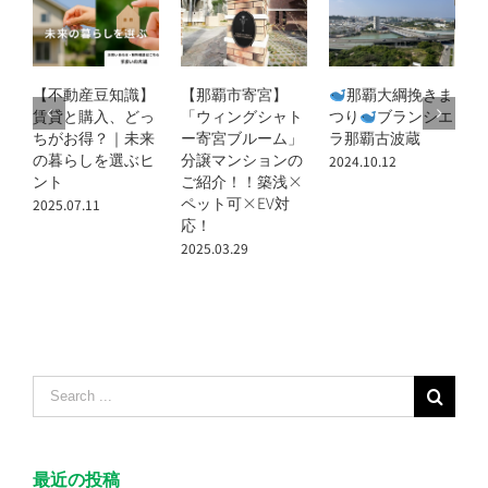
【那覇市寄宮】
那覇大綱挽きま
2024年国場げん
「ウィングシャト
つり
ブランシエ
きまつり
ー寄宮ブルーム」
ラ那覇古波蔵
2024.09.12
2
分譲マンションの
2024.10.12
ご紹介！！築浅×
ペット可×EV対
応！
2025.03.29
Search
for:
最近の投稿