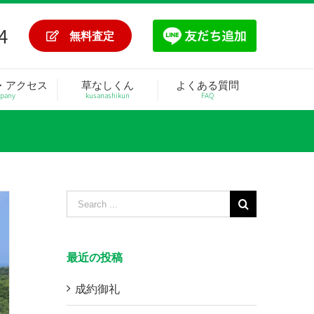
4
無料査定
・アクセス
草なしくん
よくある質問
pany
kusanashikun
FAQ
Search
for:
最近の投稿
成約御礼