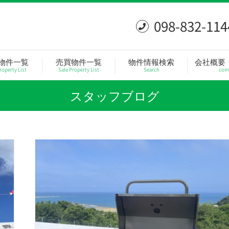
098-832-114
物件一覧
売買物件一覧
物件情報検索
会社概要
roperty List
Sale Property List
Search
com
スタッフブログ