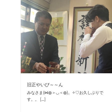
旧正やいび～～ん
みなさま(⋈◍＞◡＜◍)。✧♡お久しぶりで
す。。 [...]