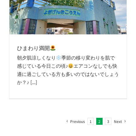
ひまわり満開
朝夕肌涼しくなり
季節の移り変わりを肌で
感じている今日この頃♪
エアコンなしでも快
適に過ごしている方も多いのではないでしょう
か？♪ [...]
Previous
1
2
3
Next